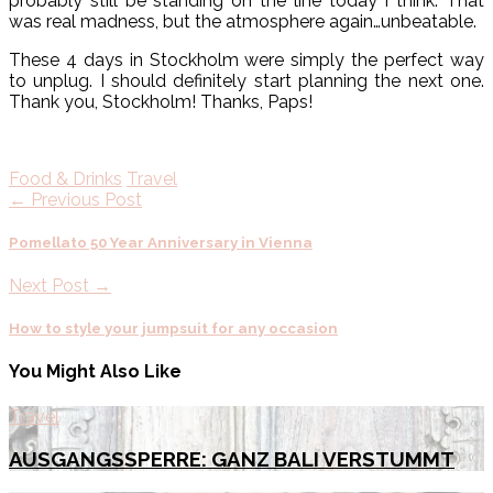
probably still be standing on the line today I think. That
was real madness, but the atmosphere again…unbeatable.
These 4 days in Stockholm were simply the perfect way
to unplug. I should definitely start planning the next one.
Thank you, Stockholm! Thanks, Paps!
Food & Drinks
Travel
← Previous Post
Pomellato 50 Year Anniversary in Vienna
Next Post →
How to style your jumpsuit for any occasion
You Might Also Like
Travel
AUSGANGSSPERRE: GANZ BALI VERSTUMMT