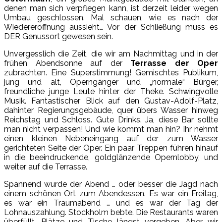
denen man sich verpflegen kann, ist derzeit leider wegen
Umbau geschlossen. Mal schauen, wie es nach der
Wiedereröffnung aussieht… Vor der Schließung muss es
DER Genussort gewesen sein.
Unvergesslich die Zeit, die wir am Nachmittag und in der
frühen Abendsonne auf der
Terrasse der Oper
zubrachten. Eine Superstimmung! Gemischtes Publikum,
jung und alt, Operngänger und „normale“ Bürger,
freundliche junge Leute hinter der Theke. Schwingvolle
Musik. Fantastischer Blick auf den Gustav-Adolf-Platz,
dahinter Regierungsgebäude, quer übers Wasser hinweg
Reichstag und Schloss. Gute Drinks. Ja, diese Bar sollte
man nicht verpassen! Und wie kommt man hin? Ihr nehmt
einen kleinen Nebeneingang auf der zum Wasser
gerichteten Seite der Oper. Ein paar Treppen führen hinauf
in die beeindruckende, goldglänzende Opernlobby, und
weiter auf die Terrasse.
Spannend wurde der Abend … oder besser die Jagd nach
einem schönen Ort zum Abendessen. Es war ein Freitag,
es war ein Traumabend … und es war der Tag der
Lohnauszahlung. Stockholm bebte. Die Restaurants waren
überfüllt, Plätze und Tische längst vergeben. Aber wir