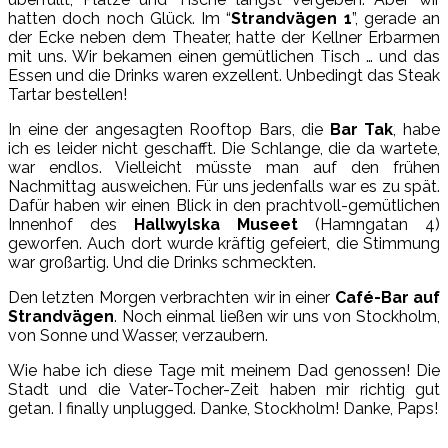
hatten doch noch Glück. Im “
Strandvägen 1
”, gerade an
der Ecke neben dem Theater, hatte der Kellner Erbarmen
mit uns. Wir bekamen einen gemütlichen Tisch … und das
Essen und die Drinks waren exzellent. Unbedingt das Steak
Tartar bestellen!
In eine der angesagten Rooftop Bars, die
Bar Tak
, habe
ich es leider nicht geschafft. Die Schlange, die da wartete,
war endlos. Vielleicht müsste man auf den frühen
Nachmittag ausweichen. Für uns jedenfalls war es zu spät.
Dafür haben wir einen Blick in den prachtvoll-gemütlichen
Innenhof des
Hallwylska Museet
(Hamngatan 4)
geworfen. Auch dort wurde kräftig gefeiert, die Stimmung
war großartig. Und die Drinks schmeckten.
Den letzten Morgen verbrachten wir in einer
Café-Bar auf
Strandvägen
. Noch einmal ließen wir uns von Stockholm,
von Sonne und Wasser, verzaubern.
Wie habe ich diese Tage mit meinem Dad genossen! Die
Stadt und die Vater-Tocher-Zeit haben mir richtig gut
getan. I finally unplugged. Danke, Stockholm! Danke, Paps!