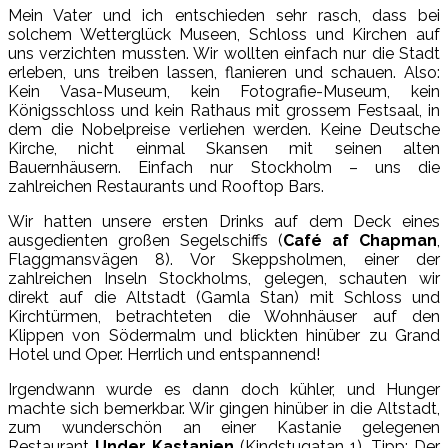
Mein Vater und ich entschieden sehr rasch, dass bei
solchem Wetterglück Museen, Schloss und Kirchen auf
uns verzichten mussten. Wir wollten einfach nur die Stadt
erleben, uns treiben lassen, flanieren und schauen. Also:
Kein Vasa-Museum, kein Fotografie-Museum, kein
Königsschloss und kein Rathaus mit grossem Festsaal, in
dem die Nobelpreise verliehen werden. Keine Deutsche
Kirche, nicht einmal Skansen mit seinen alten
Bauernhäusern. Einfach nur Stockholm – uns die
zahlreichen Restaurants und Rooftop Bars.
Wir hatten unsere ersten Drinks auf dem Deck eines
ausgedienten großen Segelschiffs (
Café af Chapman
,
Flaggmansvägen 8). Vor Skeppsholmen, einer der
zahlreichen Inseln Stockholms, gelegen, schauten wir
direkt auf die Altstadt (Gamla Stan) mit Schloss und
Kirchtürmen, betrachteten die Wohnhäuser auf den
Klippen von Södermalm und blickten hinüber zu Grand
Hotel und Oper. Herrlich und entspannend!
Irgendwann wurde es dann doch kühler, und Hunger
machte sich bemerkbar. Wir gingen hinüber in die Altstadt,
zum wunderschön an einer Kastanie gelegenen
Restaurant
Under Kastanjen
(Kindstugatan 1). Tipp: Der