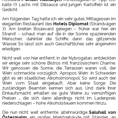
kalte (!) Lachs mit Dillsauce und jungen Kartoffeln ist ein
Gedicht.
Am folgenden Tag hatte ich ein sehr gutes Mittagessen im
eleganten Restaurant des
Hotels Diplomat
(Strandvägen
7). Am breiten Boulevard gelegen – früher war hier ein
Strand! – schaut man auf die in der Sonne spazierenden
Menschen, dahinter die Schiffe, dann das glitzernde
Wasser. So lässt sich auch Geschäftliches sehr angenehm
erledigen.
Nicht weit von hier entfernt, in der Nybrogatan, entdeckten
wir einige sehr schöne Bistros mit französischem Charme.
Wir genossen die Sonne, die Terrassen waren voll, der
Wein schmeckte vorzüglich. Apropos Wein: In Schweden
gibt es ein staatliches Alkoholmonopol. So wird auch der
Wein vom Staat eingekauft. Aber keine Sorge: Die
zuständigen Beamten kennen sich aus. Und dank ihrer
Einkaufsmacht erhalten sie gute Weine zu vernünftigen
Preisen … die sich dann allerdings nicht im Ladenpreis
niederschlagen – hohe Alkoholsteuern kommen hinzu.
Die nun nicht weit entfernte, altehrwürdige
Saluhall von
Östermalm
, ein großes Marktgebäude mit Ständen, an