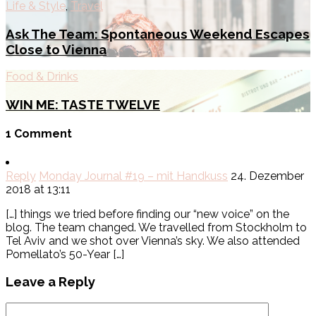
Life & Style
,
Travel
Ask The Team: Spontaneous Weekend Escapes
Close to Vienna
Food & Drinks
WIN ME: TASTE TWELVE
1 Comment
Reply
Monday Journal #19 – mit Handkuss
24. Dezember
2018 at 13:11
[…] things we tried before finding our “new voice” on the
blog. The team changed. We travelled from Stockholm to
Tel Aviv and we shot over Vienna’s sky. We also attended
Pomellato’s 50-Year […]
Leave a Reply