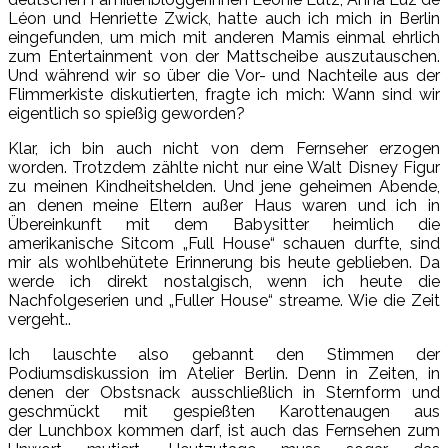
Léon und Henriette Zwick, hatte auch ich mich in Berlin
eingefunden, um mich mit anderen Mamis einmal ehrlich
zum Entertainment von der Mattscheibe auszutauschen.
Und während wir so über die Vor- und Nachteile aus der
Flimmerkiste diskutierten, fragte ich mich: Wann sind wir
eigentlich so spießig geworden?
Klar, ich bin auch nicht von dem Fernseher erzogen
worden. Trotzdem zählte nicht nur eine Walt Disney Figur
zu meinen Kindheitshelden. Und jene geheimen Abende,
an denen meine Eltern außer Haus waren und ich in
Übereinkunft mit dem Babysitter heimlich die
amerikanische Sitcom „Full House“ schauen durfte, sind
mir als wohlbehütete Erinnerung bis heute geblieben. Da
werde ich direkt nostalgisch, wenn ich heute die
Nachfolgeserien und „Fuller House“ streame. Wie die Zeit
vergeht..
Ich lauschte also gebannt den Stimmen der
Podiumsdiskussion im Atelier Berlin. Denn in Zeiten, in
denen der Obstsnack ausschließlich in Sternform und
geschmückt mit gespießten Karottenaugen aus
der Lunchbox kommen darf, ist auch das Fernsehen zum