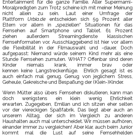
Entertainment für die ganze Familie. Aller Supermami-
Moralpredigten zum Trotz scheine ich mit meiner Meinung
nicht allein zu sein. Laut einer Umfrage der
Plattform
Urbia.de
entscheiden sich 59 Prozent aller
Eltern vor allem in „speziellen“ Situationen für das
Fernsehen auf Smartphone und Tablet. 61 Prozent
ziehen außerdem Streamingdienste klassischen
Fernsehformaten vor. Ausschlaggebend ist hier vor allem
die Flexibilität in der Filmauswahl und -dauer. Doch
aufgepasst: Niemand würde seinem Kind mehr als eine
Stunde Fernsehen zumuten. WHAT? Offenbar sind deren
Kinder niemals krank, immer brav oder
kennen keine Langstreckenflüge. Ehrlich gesagt ist es
auch einfach mal genug. Genug von jeglichem Stress,
Geheule, Gekreische und Bespaßung der (Klein-)Kinder.
Wenn Mütter also übers Fernsehen diskutieren, kann man
doch wenigstens ein klein wenig Ehrlichkeit
erwarten. Zugegeben, Emilian und ich sitzen eher selten
vor der viereckigen Spaßfabrik. Das liegt aber auch an
unserem Alltag, der sich im Vergleich zu anderen
Haushalten auch mal unterscheidet. Wir müssen aufhören,
einander immer zu vergleichen! Aber klar, auch beim Junior
kommt mal die Lust auf seine Fernsehhelden