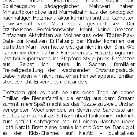
Unwort mutiert. Heutzutage muss sogar das
Spielzeugauto pädagogischen Mehrwert haben,
Miniaturlokomotive und Murmelbahn aus der ökologisch
nachhaltigen Holzmanufaktur kommen und die Klamotten
gewissenhaft von Mutti selbst gestrickt sein. Der
erzieherische Perfektionswahn kennt keine Grenzen.
Einfachere Aktivitäten als Violinenkurs oder Töpfer-Play-
Date zur kreativen Entfaltung der Kinder kommen der
perfekten Mami von heute erst gar nicht in den Sinn. Wo
kämen wir denn da hin? Fernsehen als Freizeitprogramm
löst bei Supermamis im Stepford-Style pures Entsetzen
aus. Selbst ich spüre in Sachen familiärer
Freizeitgestaltung den wachsenden Erwartungsdruck.
Dabei haben wir nicht mal einen Fernsehapparat. Emilian
stört es nicht. Er kennt es nicht anders.
Trotzdem gibt es auch bei uns diese Tage, an denen
Emilian die Bienenfamilie, die emsig aus dem Stream
summt, mehr Spaß macht als das Puzzle zu zweit. Und an
verregneten Wochenenden, an denen die Sandkiste am
Spielplatz maximal als Schlammbad funktioniert oder ich
zum gefühlt siebzigsten Mal mit einem Häschen übers
Lotti Karotti Brett ziehe, denke ich mir: Gott sei Dank gibt
es den Kids-Channel auf Netflix – qualitatives