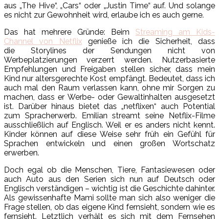
aus „The Hive“, „Cars“ oder „Justin Time“ auf. Und solange
es nicht zur Gewohnheit wird, erlaube ich es auch gerne.
Das hat mehrere Gründe: Beim
Streaming am Kids-
Channel von Netflix
genieße ich die Sicherheit, dass
die Storylines der Sendungen nicht von
Werbeplatzierungen verzerrt werden. Nutzerbasierte
Empfehlungen und Freigaben stellen sicher, dass mein
Kind nur altersgerechte Kost empfängt. Bedeutet, dass ich
auch mal den Raum verlassen kann, ohne mir Sorgen zu
machen, dass er Werbe- oder Gewaltinhalten ausgesetzt
ist. Darüber hinaus bietet das „netflixen“ auch Potential
zum Spracherwerb. Emilian streamt seine Netflix-Filme
ausschließlich auf Englisch. Weil er es anders nicht kennt.
Kinder können auf diese Weise sehr früh ein Gefühl für
Sprachen entwickeln und einen großen Wortschatz
erwerben.
Doch egal ob die Menschen, Tiere, Fantasiewesen oder
auch Auto aus den Serien sich nun auf Deutsch oder
Englisch verständigen – wichtig ist die Geschichte dahinter.
Als gewissenhafte Mami sollte man sich also weniger die
Frage stellen, ob das eigene Kind fernsieht, sondern wie es
fernsieht. Letztlich verhält es sich mit dem Fernsehen