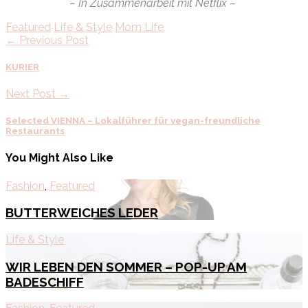
– In Zusammenarbeit mit Netflix –
Featured
Life & Style
Mom Life
← Previous Post
KURIER
Next Post →
Selected VIENNA – Lokalführer für vegan-freundliche
Restaurants
You Might Also Like
Fashion
,
Featured
BUTTERWEICHES LEDER
Life & Style
WIR LEBEN DEN SOMMER – POP-UP AM
BADESCHIFF