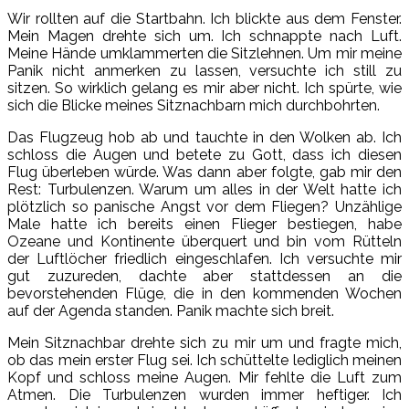
Wir rollten auf die Startbahn. Ich blickte aus dem Fenster.
Mein Magen drehte sich um. Ich schnappte nach Luft.
Meine Hände umklammerten die Sitzlehnen. Um mir meine
Panik nicht anmerken zu lassen, versuchte ich still zu
sitzen. So wirklich gelang es mir aber nicht. Ich spürte, wie
sich die Blicke meines Sitznachbarn mich durchbohrten.
Das Flugzeug hob ab und tauchte in den Wolken ab. Ich
schloss die Augen und betete zu Gott, dass ich diesen
Flug überleben würde. Was dann aber folgte, gab mir den
Rest: Turbulenzen. Warum um alles in der Welt hatte ich
plötzlich so panische Angst vor dem Fliegen? Unzählige
Male hatte ich bereits einen Flieger bestiegen, habe
Ozeane und Kontinente überquert und bin vom Rütteln
der Luftlöcher friedlich eingeschlafen. Ich versuchte mir
gut zuzureden, dachte aber stattdessen an die
bevorstehenden Flüge, die in den kommenden Wochen
auf der Agenda standen. Panik machte sich breit.
Mein Sitznachbar drehte sich zu mir um und fragte mich,
ob das mein erster Flug sei. Ich schüttelte lediglich meinen
Kopf und schloss meine Augen. Mir fehlte die Luft zum
Atmen. Die Turbulenzen wurden immer heftiger. Ich