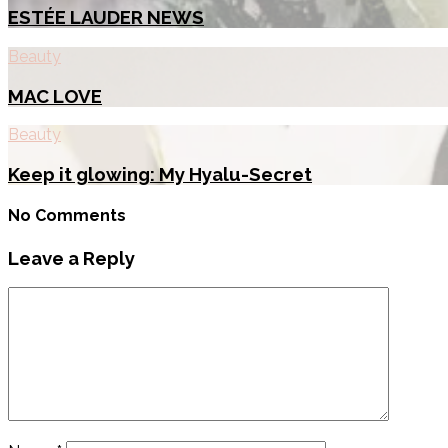
ESTÉE LAUDER NEWS
Beauty
MAC LOVE
Beauty
Keep it glowing: My Hyalu-Secret
No Comments
Leave a Reply