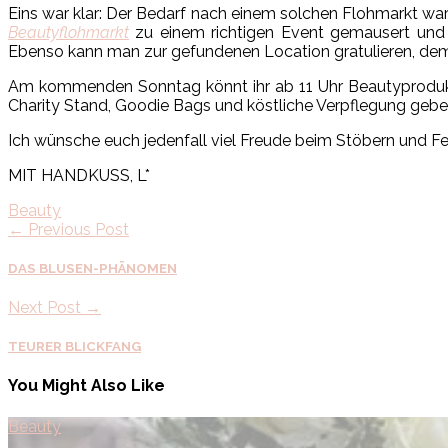
Eins war klar: Der Bedarf nach einem solchen Flohmarkt war 
Beautyflohmarkt
zu einem richtigen Event gemausert und
Ebenso kann man zur gefundenen Location gratulieren, d
Am kommenden Sonntag könnt ihr ab 11 Uhr Beautyprodukte
Charity Stand, Goodie Bags und köstliche Verpflegung gebe
Ich wünsche euch jedenfall viel Freude beim Stöbern und Fe
MIT HANDKUSS, L*
Beauty
← Previous Post
DAS BLUSEN-PHÄNOMEN
Next Post →
TEURER BLICKFANG
You Might Also Like
Beauty