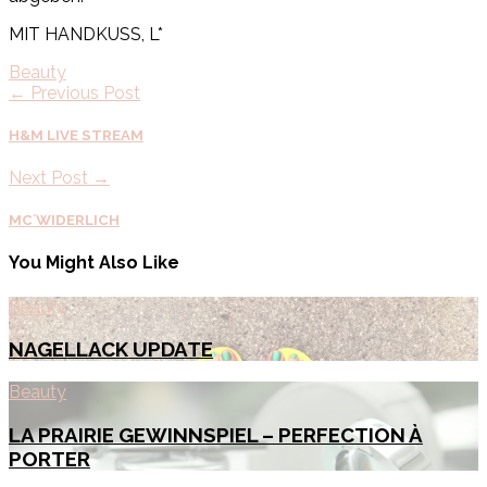
MIT HANDKUSS, L*
Beauty
← Previous Post
H&M LIVE STREAM
Next Post →
MC´WIDERLICH
You Might Also Like
Beauty
NAGELLACK UPDATE
Beauty
LA PRAIRIE GEWINNSPIEL – PERFECTION À
PORTER