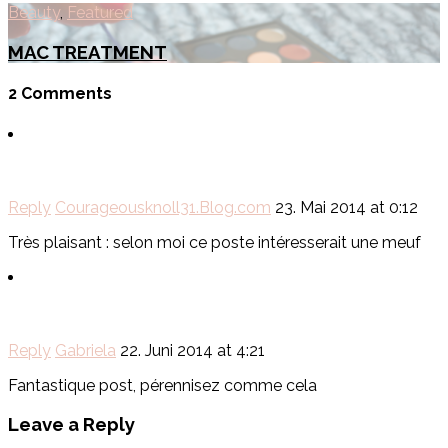
Beauty
,
Featured
MAC TREATMENT
2 Comments
Reply
Courageousknoll31.Blog.com
23. Mai 2014 at 0:12
Très plaisant : selon moi ce poste intéresserait une meuf
Reply
Gabriela
22. Juni 2014 at 4:21
Fantastique post, pérennisez comme cela
Leave a Reply