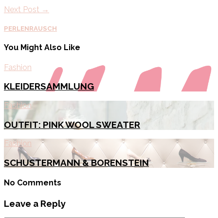
Next Post →
PERLENRAUSCH
You Might Also Like
Fashion
KLEIDERSAMMLUNG
Fashion
OUTFIT: PINK WOOL SWEATER
Fashion
SCHUSTERMANN & BORENSTEIN
No Comments
Leave a Reply