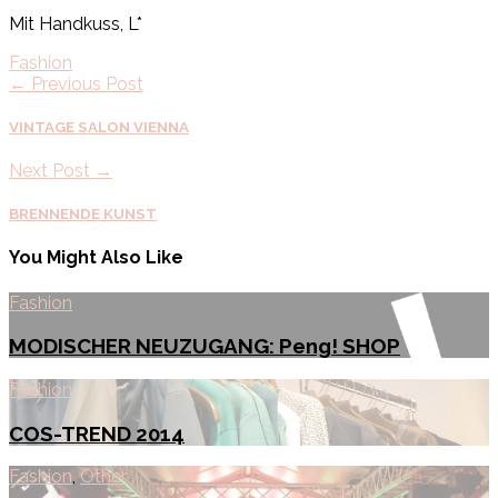
Mit Handkuss, L*
Fashion
← Previous Post
VINTAGE SALON VIENNA
Next Post →
BRENNENDE KUNST
You Might Also Like
Fashion
MODISCHER NEUZUGANG: Peng! SHOP
Fashion
COS-TREND 2014
Fashion
,
Other