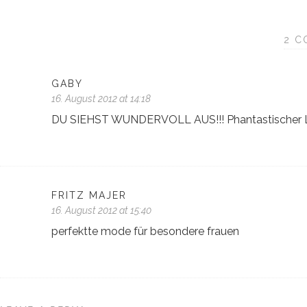
2 C
GABY
16. August 2012 at 14:18
DU SIEHST WUNDERVOLL AUS!!! Phantastischer 
FRITZ MAJER
16. August 2012 at 15:40
perfektte mode für besondere frauen