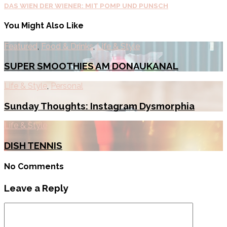
DAS WIEN DER WIENER: MIT POMP UND PUNSCH
You Might Also Like
Featured
,
Food & Drinks
,
Life & Style
SUPER SMOOTHIES AM DONAUKANAL
Life & Style
,
Personal
Sunday Thoughts: Instagram Dysmorphia
Life & Style
DISH TENNIS
No Comments
Leave a Reply