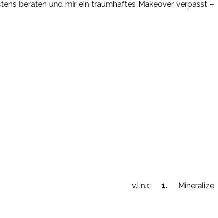
stens beraten und mir ein traumhaftes Makeover verpasst –
v.l.n.r.:
1.
Mineralize