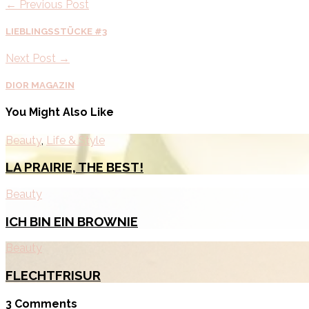
← Previous Post
LIEBLINGSSTÜCKE #3
Next Post →
DIOR MAGAZIN
You Might Also Like
Beauty
,
Life & Style
LA PRAIRIE, THE BEST!
Beauty
ICH BIN EIN BROWNIE
Beauty
FLECHTFRISUR
3 Comments