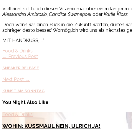
Vielleicht sollte ich diesen Vitamix mal über einen länger
Alessandra Ambrosio
,
Candice Swanepoel
oder
Karlie Kloss
.
Doch wenn wir einen Blick in die Zukunft werfen, dürfen w
schräger desto besser.“ Womöglich wird uns als nächstes 
MIT HANDKUSS, L*
Food & Drinks
← Previous Post
SNEAKER RELEASE
Next Post →
KUNST AM SONNTAG
You Might Also Like
Food & Drinks
WOHIN: KUSSMAUL NEIN, ULRICH JA!