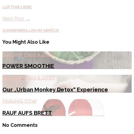
LUFTIGE LIEBE
Next Post →
SONNENBRILLEN IM GEPÄCK
You Might Also Like
Featured
,
Food & Drinks
POWER SMOOTHIE
Featured
,
Food & Drinks
Our „Urban Monkey Detox“ Experience
Featured
,
Other
RAUF AUFS BRETT
No Comments