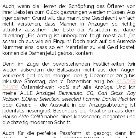
Auch, wenn die Herren der Schöpfung des Öfteren von
ihrer Liebsten zum Glück gezwungen werden müssen. Aus
irgendeinem Grund will das männliche Geschlecht einfach
nicht verstehen, dass Männer in Anzügen so richtig
attraktiv aussehen. Die Liste der Ausreden ist dabei
ellenlang: „Ein Anzug ist unbequem“ folgt meist auf „Da
schau ich aus wie ein Pinguin.“ Doch auch auf die Ausrede
Nummer eins, dass so ein Mehrteiler zu viel Geld kostet,
können die Damen jetzt getrost kontern.
Denn im Zuge der bevorstehenden Festlichkeiten (wir
wollen außerdem die Ballsaison nicht aus den Augen
verlieren!) gibt es ab morgen, den 5. Dezember 2013 bis
inklusive Samstag, den 7. Dezember 2013 bei
KLEIDER
BAUER
Österreichweit -20% auf alle Anzüge. Und ich
meine ALLE Anzüge!
Benvenuto, CG, Carl Gross, Roy
Robson, S.Oliver Selection, selected homme, Daniel Hechter
oder
Cinque
– die Auswahl in der Anzugsabteilung ist
jedenfalls riesengroß. Besonders die Kreationen aus dem
Hause
Aldo Colitti
haben einen klassischen, eleganten und
gleichzeitig modernen Schnitt.
Auch für die perfekte Passform ist gesorgt, denn im