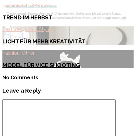
Fashion
,
Life & Style
TREND IM HERBST
Featured
,
Life & Style
LICHT FÜR MEHR KREATIVITÄT
Fashion
,
Other
MODEL FÜR VICE SHOOTING
No Comments
Leave a Reply