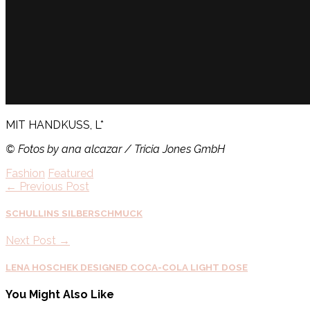
MIT HANDKUSS, L*
© Fotos by ana alcazar / Tricia Jones GmbH
Fashion
Featured
← Previous Post
SCHULLINS SILBERSCHMUCK
Next Post →
LENA HOSCHEK DESIGNED COCA-COLA LIGHT DOSE
You Might Also Like