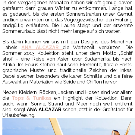
In den vergangenen Monaten haben wir oft genug davon
geträumt dem grauen Winter zu entkommen. Lange hat
es gedauert, bis die ersten Sonnenstrahlen unser Gemüt
endlich erwärmten und das Vogelgezwitscher den Frühling
endgültig einläutete. Die Laune steigt und der ersehnte
Sommerurlaub lässt nicht mehr lange auf sich warten.
Bis dahin können wir uns mit den Designs des Münchner
Labels
ANA ALCAZAR
die Wartezeit verkürzen. Die
Sommer 2013 Kollektion steht unter dem Motto „Schiff
ahoi“ – eine Reise von Asien über Südamerika bis nach
Afrika. Im Fokus stehen nautische Elemente, florale Prints,
graphische Muster und traditionelle Zeichen der Inkas.
Dabei stechen besonders die klaren Schnitte und die feine
Auswahl an Materialien wie Seide und Chiffon hervor.
Neben Kleidern, Röcken, Jacken und Hosen sind vor allem
die
Tops & Tunikas
ein Highlight der Kollektion. Denn
auch, wenn Sonne, Strand und Meer noch weit entfernt
sind, sorgt
ANA ALCAZAR
schon jetzt in der Großstadt für
Urlaubsfeeling.