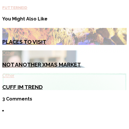
FUTTERNEID
You Might Also Like
Other
PLACES TO VISIT
Other
NOT ANOTHER XMAS MARKET
Other
CUFF IM TREND
3 Comments