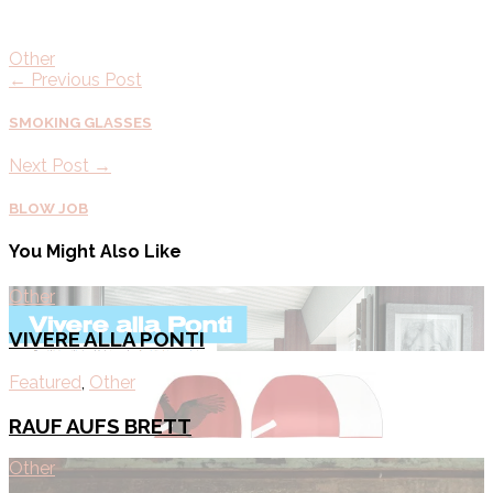
Other
← Previous Post
SMOKING GLASSES
Next Post →
BLOW JOB
You Might Also Like
Other
VIVERE ALLA PONTI
Featured
,
Other
RAUF AUFS BRETT
Other