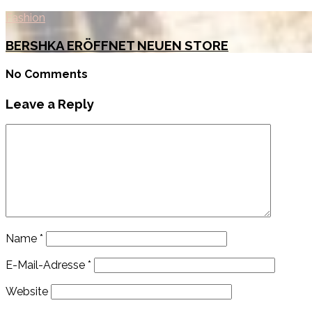
Fashion
BERSHKA ERÖFFNET NEUEN STORE
No Comments
Leave a Reply
Name
*
E-Mail-Adresse
*
Website