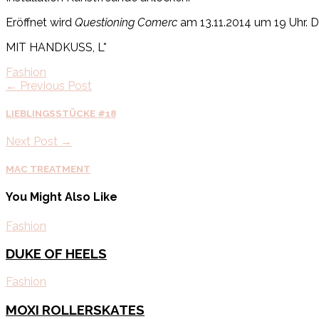
Eröffnet wird
Questioning Comerc
am 13.11.2014 um 19 Uhr. D
MIT HANDKUSS, L*
Fashion
← Previous Post
LIEBLINGSSTÜCKE #18
Next Post →
MAC TREATMENT
You Might Also Like
Fashion
DUKE OF HEELS
Fashion
MOXI ROLLERSKATES