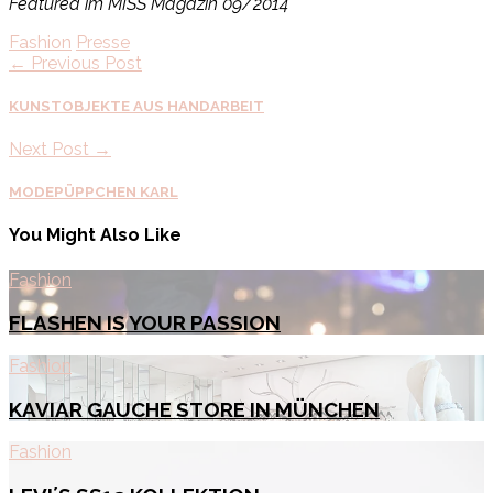
Featured im MISS Magazin 09/2014
Fashion
Presse
← Previous Post
KUNSTOBJEKTE AUS HANDARBEIT
Next Post →
MODEPÜPPCHEN KARL
You Might Also Like
Fashion
FLASHEN IS YOUR PASSION
Fashion
KAVIAR GAUCHE STORE IN MÜNCHEN
Fashion