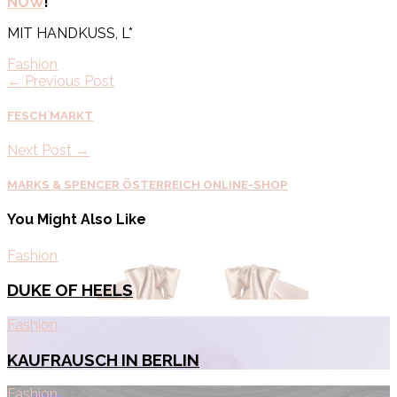
NOW
!
MIT HANDKUSS, L*
Fashion
← Previous Post
FESCH´MARKT
Next Post →
MARKS & SPENCER ÖSTERREICH ONLINE-SHOP
You Might Also Like
Fashion
DUKE OF HEELS
Fashion
KAUFRAUSCH IN BERLIN
Fashion