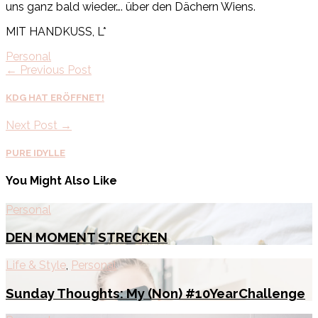
uns ganz bald wieder…. über den Dächern Wiens.
MIT HANDKUSS, L*
Personal
← Previous Post
KDG HAT ERÖFFNET!
Next Post →
PURE IDYLLE
You Might Also Like
Personal
DEN MOMENT STRECKEN
Life & Style
,
Personal
Sunday Thoughts: My (Non) #10YearChallenge