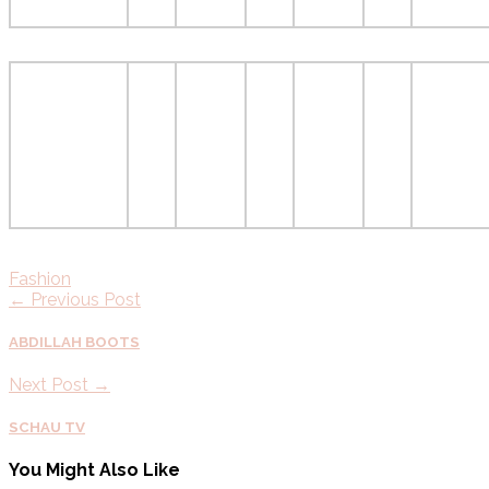
Fashion
← Previous Post
ABDILLAH BOOTS
Next Post →
SCHAU TV
You Might Also Like