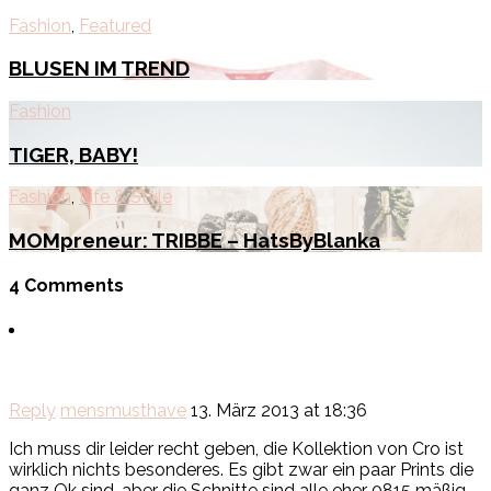
Fashion
,
Featured
BLUSEN IM TREND
Fashion
TIGER, BABY!
Fashion
,
Life & Style
MOMpreneur: TRIBBE – HatsByBlanka
4 Comments
Reply
mensmusthave
13. März 2013 at 18:36
Ich muss dir leider recht geben, die Kollektion von Cro ist
wirklich nichts besonderes. Es gibt zwar ein paar Prints die
ganz Ok sind, aber die Schnitte sind alle eher 0815 mäßig.