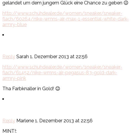
gelandet um dem jungem Glück eine Chance zu geben 😉
http://www.schuhdealer.de/women/sneaker/sneaker-
flach/60264/nike-wmns-air-max-1-essential-white-dark-
armry-blue
Reply
Sarah
1. Dezember 2013 at 22:56
http://www.schuhdealer.de/women/sneaker/sneaker-
flach/61452/nike-wmns-air-pegasus-83-gold-dark-
armry-pink
Tha Farbknaller in Gold! 😉
Reply
Marlene
1. Dezember 2013 at 22:56
MINT!: