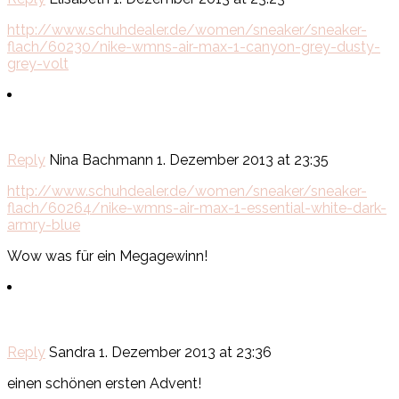
http://www.schuhdealer.de/women/sneaker/sneaker-
flach/60230/nike-wmns-air-max-1-canyon-grey-dusty-
grey-volt
Reply
Nina Bachmann
1. Dezember 2013 at 23:35
http://www.schuhdealer.de/women/sneaker/sneaker-
flach/60264/nike-wmns-air-max-1-essential-white-dark-
armry-blue
Wow was für ein Megagewinn!
Reply
Sandra
1. Dezember 2013 at 23:36
einen schönen ersten Advent!