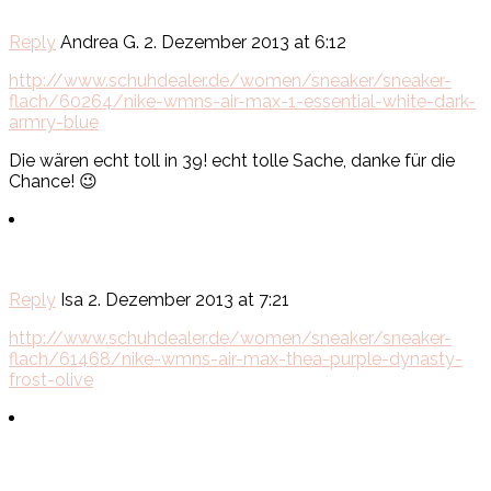
Reply
Andrea G.
2. Dezember 2013 at 6:12
http://www.schuhdealer.de/women/sneaker/sneaker-
flach/60264/nike-wmns-air-max-1-essential-white-dark-
armry-blue
Die wären echt toll in 39! echt tolle Sache, danke für die
Chance! 😉
Reply
Isa
2. Dezember 2013 at 7:21
http://www.schuhdealer.de/women/sneaker/sneaker-
flach/61468/nike-wmns-air-max-thea-purple-dynasty-
frost-olive