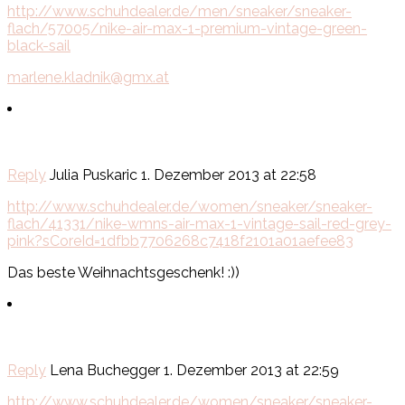
http://www.schuhdealer.de/men/sneaker/sneaker-
flach/57005/nike-air-max-1-premium-vintage-green-
black-sail
marlene.kladnik@gmx.at
Reply
Julia Puskaric
1. Dezember 2013 at 22:58
http://www.schuhdealer.de/women/sneaker/sneaker-
flach/41331/nike-wmns-air-max-1-vintage-sail-red-grey-
pink?sCoreId=1dfbb7706268c7418f2101a01aefee83
Das beste Weihnachtsgeschenk! :))
Reply
Lena Buchegger
1. Dezember 2013 at 22:59
http://www.schuhdealer.de/women/sneaker/sneaker-