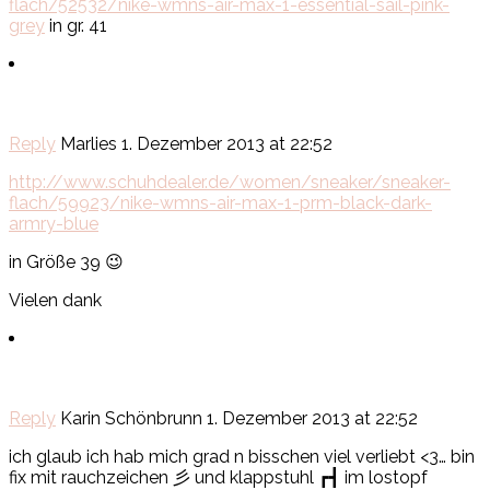
flach/52532/nike-wmns-air-max-1-essential-sail-pink-
grey
in gr. 41
Reply
Marlies
1. Dezember 2013 at 22:52
http://www.schuhdealer.de/women/sneaker/sneaker-
flach/59923/nike-wmns-air-max-1-prm-black-dark-
armry-blue
in Größe 39 😉
Vielen dank
Reply
Karin Schönbrunn
1. Dezember 2013 at 22:52
ich glaub ich hab mich grad n bisschen viel verliebt <3… bin
fix mit rauchzeichen 彡 und klappstuhl ┏┫ im lostopf