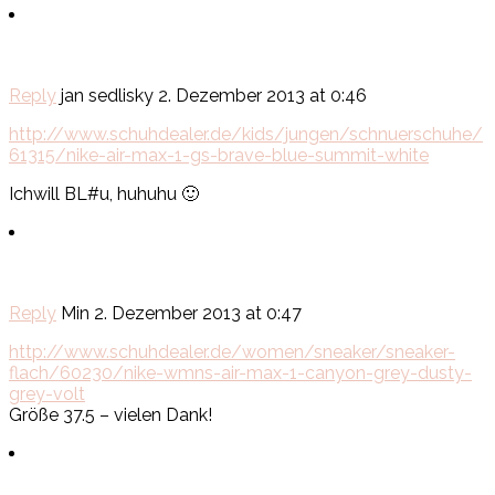
Reply
jan sedlisky
2. Dezember 2013 at 0:46
http://www.schuhdealer.de/kids/jungen/schnuerschuhe/
61315/nike-air-max-1-gs-brave-blue-summit-white
Ichwill BL#u, huhuhu 🙂
Reply
Min
2. Dezember 2013 at 0:47
http://www.schuhdealer.de/women/sneaker/sneaker-
flach/60230/nike-wmns-air-max-1-canyon-grey-dusty-
grey-volt
Größe 37.5 – vielen Dank!