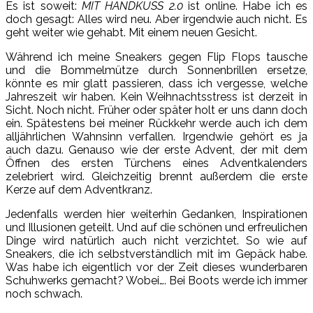
Es ist soweit:
MIT HANDKUSS 2.0
ist online. Habe ich es
doch gesagt: Alles wird neu. Aber irgendwie auch nicht. Es
geht weiter wie gehabt. Mit einem neuen Gesicht.
Während ich meine Sneakers gegen Flip Flops tausche
und die Bommelmütze durch Sonnenbrillen ersetze,
könnte es mir glatt passieren, dass ich vergesse, welche
Jahreszeit wir haben. Kein Weihnachtsstress ist derzeit in
Sicht. Noch nicht. Früher oder später holt er uns dann doch
ein. Spätestens bei meiner Rückkehr werde auch ich dem
alljährlichen Wahnsinn verfallen. Irgendwie gehört es ja
auch dazu. Genauso wie der erste Advent, der mit dem
Öffnen des ersten Türchens eines Adventkalenders
zelebriert wird. Gleichzeitig brennt außerdem die erste
Kerze auf dem Adventkranz.
Jedenfalls werden hier weiterhin Gedanken, Inspirationen
und Illusionen geteilt. Und auf die schönen und erfreulichen
Dinge wird natürlich auch nicht verzichtet. So wie auf
Sneakers, die ich selbstverständlich mit im Gepäck habe.
Was habe ich eigentlich vor der Zeit dieses wunderbaren
Schuhwerks gemacht? Wobei…. Bei Boots werde ich immer
noch schwach.