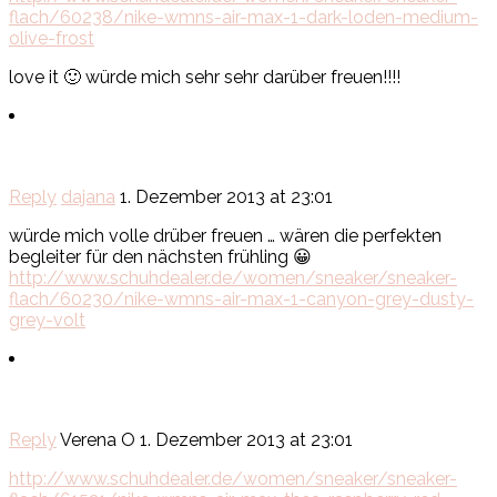
flach/60238/nike-wmns-air-max-1-dark-loden-medium-
olive-frost
love it 🙂 würde mich sehr sehr darüber freuen!!!!
Reply
dajana
1. Dezember 2013 at 23:01
würde mich volle drüber freuen … wären die perfekten
begleiter für den nächsten frühling 😀
http://www.schuhdealer.de/women/sneaker/sneaker-
flach/60230/nike-wmns-air-max-1-canyon-grey-dusty-
grey-volt
Reply
Verena O
1. Dezember 2013 at 23:01
http://www.schuhdealer.de/women/sneaker/sneaker-