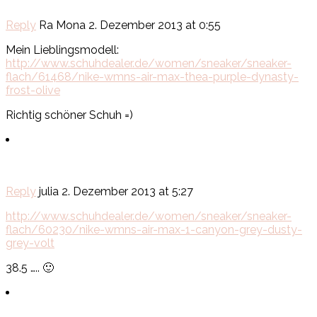
Reply
Ra Mona
2. Dezember 2013 at 0:55
Mein Lieblingsmodell:
http://www.schuhdealer.de/women/sneaker/sneaker-
flach/61468/nike-wmns-air-max-thea-purple-dynasty-
frost-olive
Richtig schöner Schuh =)
Reply
julia
2. Dezember 2013 at 5:27
http://www.schuhdealer.de/women/sneaker/sneaker-
flach/60230/nike-wmns-air-max-1-canyon-grey-dusty-
grey-volt
38.5 ….. 🙂