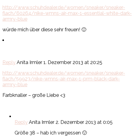
http://www.schuhdealer.de/women/sneaker/sneaker-
flach/60264/nike-wmns-air-max-1-essential-white-dark-
armry-blue
würde mich über diese sehr freuen! 🙂
Reply
Anita Irmler
1. Dezember 2013 at 20:25
http://www.schuhdealer.de/women/sneaker/sneaker-
flach/59923/nike-wmns-air-max-1-prm-black-dark-
armry-blue
Farbknaller – große Liebe <3
Reply
Anita Irmler
2. Dezember 2013 at 0:05
Größe 38 – hab ich vergessen 🙂