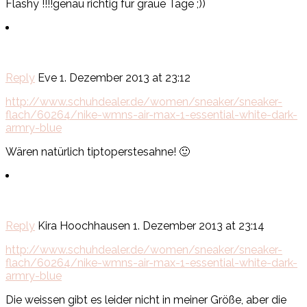
Flashy !!!!genau richtig für graue Tage ;))
Reply
Eve
1. Dezember 2013 at 23:12
http://www.schuhdealer.de/women/sneaker/sneaker-
flach/60264/nike-wmns-air-max-1-essential-white-dark-
armry-blue
Wären natürlich tiptoperstesahne! 🙂
Reply
Kira Hoochhausen
1. Dezember 2013 at 23:14
http://www.schuhdealer.de/women/sneaker/sneaker-
flach/60264/nike-wmns-air-max-1-essential-white-dark-
armry-blue
Die weissen gibt es leider nicht in meiner Größe, aber die