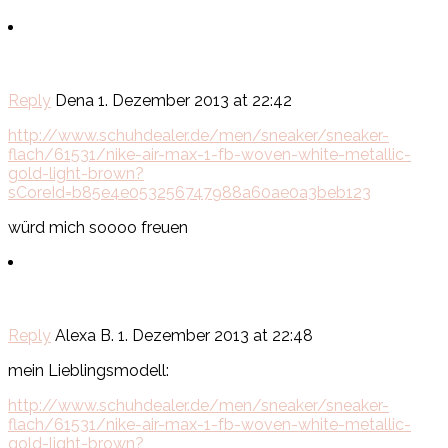
Reply
Dena
1. Dezember 2013 at 22:42
http://www.schuhdealer.de/men/sneaker/sneaker-
flach/61531/nike-air-max-1-fb-woven-white-metallic-
gold-light-brown?
sCoreId=b85e4e053256747988a60ae0a3beb123
würd mich soooo freuen
Reply
Alexa B.
1. Dezember 2013 at 22:48
mein Lieblingsmodell:
http://www.schuhdealer.de/men/sneaker/sneaker-
flach/61531/nike-air-max-1-fb-woven-white-metallic-
gold-light-brown?