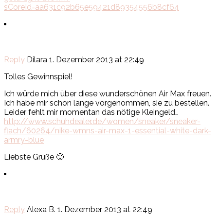
sCoreId=aa631c92b65e59421d89354556b8cf64
Reply
Dilara
1. Dezember 2013 at 22:49
Tolles Gewinnspiel!
Ich würde mich über diese wunderschönen Air Max freuen.
Ich habe mir schon lange vorgenommen, sie zu bestellen.
Leider fehlt mir momentan das nötige Kleingeld…
http://www.schuhdealer.de/women/sneaker/sneaker-
flach/60264/nike-wmns-air-max-1-essential-white-dark-
armry-blue
Liebste Grüße 🙂
Reply
Alexa B.
1. Dezember 2013 at 22:49