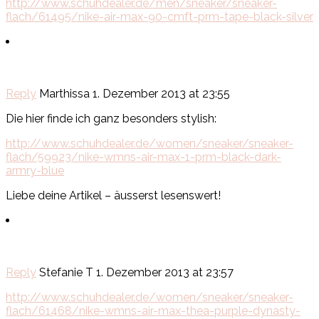
http://www.schuhdealer.de/men/sneaker/sneaker-
flach/61495/nike-air-max-90-cmft-prm-tape-black-silver
Reply
Marthissa
1. Dezember 2013 at 23:55
Die hier finde ich ganz besonders stylish:
http://www.schuhdealer.de/women/sneaker/sneaker-
flach/59923/nike-wmns-air-max-1-prm-black-dark-
armry-blue
Liebe deine Artikel – äusserst lesenswert!
Reply
Stefanie T
1. Dezember 2013 at 23:57
http://www.schuhdealer.de/women/sneaker/sneaker-
flach/61468/nike-wmns-air-max-thea-purple-dynasty-