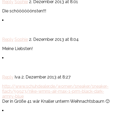
Reply
Sophie
2. Dezember 2013 at 8:01
Die schöööööönsten!!!
Reply
Sophie
2. Dezember 2013 at 8:04
Meine Liebsten!
Reply
Iva
2. Dezember 2013 at 8:27
http://www.schuhdealer.de/women/sneaker/sneaker-
flach/59923/nike-wmns-air-max-1-prm-black-dark-
armry-blue
Der in Größe 41 wär Knaller unterm Weihnachtsbaum 🙂