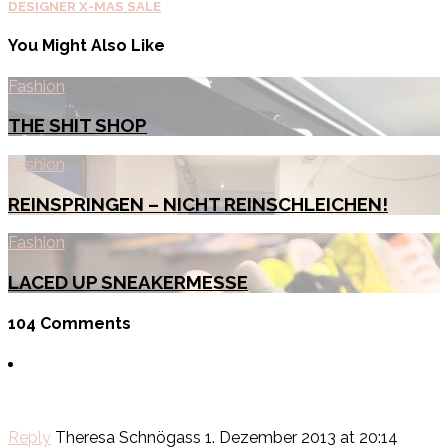
DESIGNER X-MAS SALE
You Might Also Like
Fashion
THE SHIT SHOP
Fashion
REINSPRINGEN – NICHT REINSCHLEICHEN!
Fashion
LACED UP SNEAKERMESSE
104 Comments
Reply
Theresa Schnögass
1. Dezember 2013 at 20:14