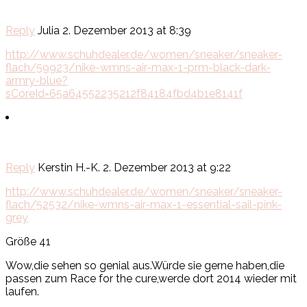
Reply
Julia
2. Dezember 2013 at 8:39
http://www.schuhdealer.de/women/sneaker/sneaker-
flach/59923/nike-wmns-air-max-1-prm-black-dark-
armry-blue?
sCoreId=65a64552235212f84184fbd4b1e8141f
Reply
Kerstin H.-K.
2. Dezember 2013 at 9:22
http://www.schuhdealer.de/women/sneaker/sneaker-
flach/52532/nike-wmns-air-max-1-essential-sail-pink-
grey
Größe 41
Wow,die sehen so genial aus.Würde sie gerne haben,die
passen zum Race for the cure,werde dort 2014 wieder mit
laufen.