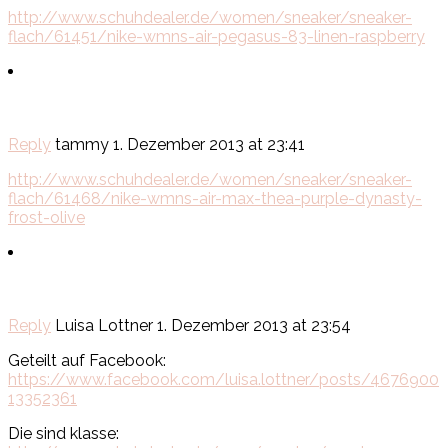
http://www.schuhdealer.de/women/sneaker/sneaker-
flach/61451/nike-wmns-air-pegasus-83-linen-raspberry
Reply
tammy
1. Dezember 2013 at 23:41
http://www.schuhdealer.de/women/sneaker/sneaker-
flach/61468/nike-wmns-air-max-thea-purple-dynasty-
frost-olive
Reply
Luisa Lottner
1. Dezember 2013 at 23:54
Geteilt auf Facebook:
https://www.facebook.com/luisa.lottner/posts/4676900
13352361
Die sind klasse: