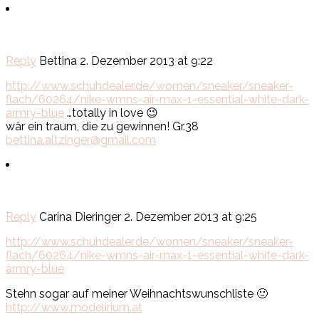
Reply
Bettina
2. Dezember 2013 at 9:22
http://www.schuhdealer.de/women/sneaker/sneaker-
flach/60264/nike-wmns-air-max-1-essential-white-dark-
armry-blue
…totally in love 😉
wär ein traum, die zu gewinnen! Gr.38
bettina.altzinger@gmail.com
Reply
Carina Dieringer
2. Dezember 2013 at 9:25
http://www.schuhdealer.de/women/sneaker/sneaker-
flach/60264/nike-wmns-air-max-1-essential-white-dark-
armry-blue
Stehn sogar auf meiner Weihnachtswunschliste 🙂
http://www.modelirium.at