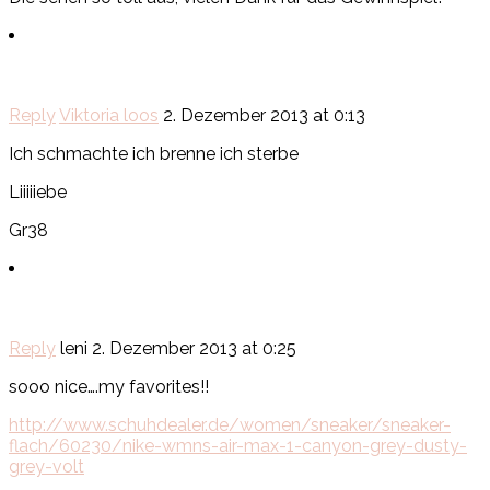
Reply
Viktoria loos
2. Dezember 2013 at 0:13
Ich schmachte ich brenne ich sterbe
Liiiiiebe
Gr38
Reply
leni
2. Dezember 2013 at 0:25
sooo nice….my favorites!!
http://www.schuhdealer.de/women/sneaker/sneaker-
flach/60230/nike-wmns-air-max-1-canyon-grey-dusty-
grey-volt