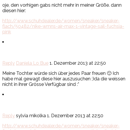
oje, den vorhigen gabs nicht mehr in meiner Größe. dann
diesen hier:
http://www.schuhdealer.de/women/sneaker/sneaker-
flach/50482/nike-wmns-air-max-1-vintage-sail-fuchsia-
pink
Reply
Daniela Lo Bue
1. Dezember 2013 at 22:50
Meine Tochter würde sich über jedes Paar freuen 🙂 Ich
habe mal gewagt diese hier auszusuchen ;)da die weissen
nicht in ihrer Grösse Verfügbar sind :*
Reply
sylvia mikolka
1. Dezember 2013 at 22:50
http://www.schuhdealer.de/women/sneaker/sneaker-