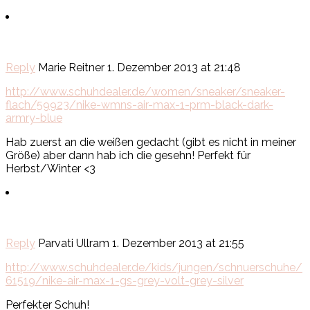
Reply
Marie Reitner
1. Dezember 2013 at 21:48
http://www.schuhdealer.de/women/sneaker/sneaker-
flach/59923/nike-wmns-air-max-1-prm-black-dark-
armry-blue
Hab zuerst an die weißen gedacht (gibt es nicht in meiner
Größe) aber dann hab ich die gesehn! Perfekt für
Herbst/Winter <3
Reply
Parvati Ullram
1. Dezember 2013 at 21:55
http://www.schuhdealer.de/kids/jungen/schnuerschuhe/
61519/nike-air-max-1-gs-grey-volt-grey-silver
Perfekter Schuh!