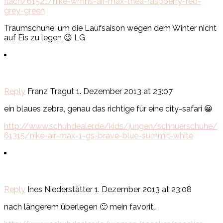
flach/61521/nike-wmns-air-max-thea-raspberry-red-
grey-green
Traumschuhe, um die Laufsaison wegen dem Winter nicht
auf Eis zu legen 😉 LG
Reply
Franz Tragut
1. Dezember 2013 at 23:07
ein blaues zebra, genau das richtige für eine city-safari 😀
http://www.schuhdealer.de/kids/jungen/schnuerschuhe/
61315/nike-air-max-1-gs-brave-blue-summit-white
Reply
Ines Niederstätter
1. Dezember 2013 at 23:08
nach längerem überlegen 🙂 mein favorit…