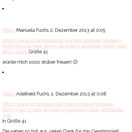
Reply
Manuela Fuchs
2. Dezember 2013 at 0:05
http://www.schuhdealer.de/women/sneaker/sneaker-
flach/60264/nike-wmns-air-max-1-essential-white-dark-
armry-blue
, Größe 41
würde mich sooo drüber freuen! 🙂
Reply
Adelheid Fuchs
2. Dezember 2013 at 0:08
http://www.schuhdealer.de/men/sneaker/sneaker-
flach/59903/nike-air-max-1-premium-black-anthracite-
volt
in Größe 41
Die sehen so toll aus, vielen Dank für das Gewinnspiel!