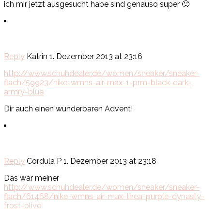
ich mir jetzt ausgesucht habe sind genauso super 🙂
Reply
Katrin
1. Dezember 2013 at 23:16
http://www.schuhdealer.de/women/sneaker/sneaker-
flach/59923/nike-wmns-air-max-1-prm-black-dark-
armry-blue
Dir auch einen wunderbaren Advent!
Reply
Cordula P
1. Dezember 2013 at 23:18
Das wär meiner
http://www.schuhdealer.de/women/sneaker/sneaker-
flach/61468/nike-wmns-air-max-thea-purple-dynasty-
frost-olive