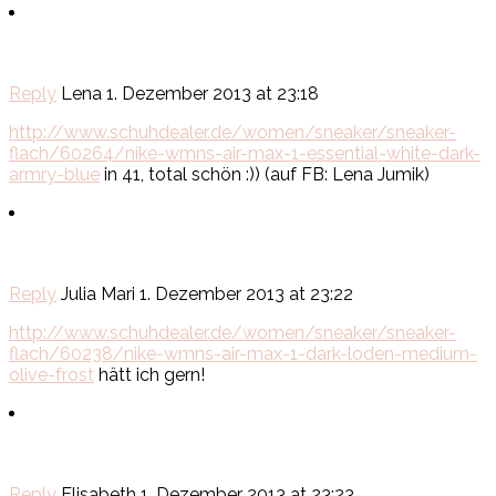
Reply
Lena
1. Dezember 2013 at 23:18
http://www.schuhdealer.de/women/sneaker/sneaker-
flach/60264/nike-wmns-air-max-1-essential-white-dark-
armry-blue
in 41, total schön :)) (auf FB: Lena Jumik)
Reply
Julia Mari
1. Dezember 2013 at 23:22
http://www.schuhdealer.de/women/sneaker/sneaker-
flach/60238/nike-wmns-air-max-1-dark-loden-medium-
olive-frost
hätt ich gern!
Reply
Elisabeth
1. Dezember 2013 at 23:23