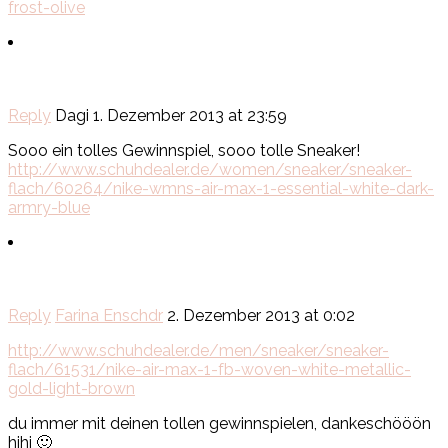
frost-olive
Reply
Dagi
1. Dezember 2013 at 23:59
Sooo ein tolles Gewinnspiel, sooo tolle Sneaker!
http://www.schuhdealer.de/women/sneaker/sneaker-
flach/60264/nike-wmns-air-max-1-essential-white-dark-
armry-blue
Reply
Farina Enschdr
2. Dezember 2013 at 0:02
http://www.schuhdealer.de/men/sneaker/sneaker-
flach/61531/nike-air-max-1-fb-woven-white-metallic-
gold-light-brown
du immer mit deinen tollen gewinnspielen, dankeschööön
hihi 🙂