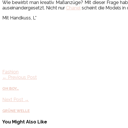
Wie bewirbt man kreativ Maßanzüge? Mit dieser Frage hab
auseinandergesetzt. Nicht nur
Chanel
scheint die Models in 
Mit Handkuss, L*
Fashion
← Previous Post
OH BOY…
Next Post →
GRÜNE WELLE
You Might Also Like