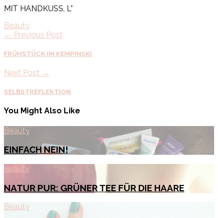
MIT HANDKUSS, L*
Beauty
← Previous Post
FRÜHSTÜCK IM KEMPINSKI
Next Post →
SELBSTREFLEKTION
You Might Also Like
Beauty
EINFACH NEIN!
Beauty
NATUR PUR: GRÜNER TEE FÜR DIE HAARE
Beauty