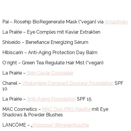
Pai – Rosehip BioRegenerate Mask (*vegan) via
Amazingly
La Prairie – Eye Comples mit Kaviar Extrakten
Shiseido – Benefiance Energizing Sérum
Hibiscarin – Anti-Aging Protection Day Balm
O´right – Green Tea Regulate Hair Mist (*vegan)
La Prairie –
Skin Caviar Concealer
Chanel –
Vitalumière Compact Douceur Foundation
SPF
10
La Prairie –
Anti-Aging Foundation
SPF 15
MAC Cosmetics –
MAC Duo PRO Palette
mit Eye
Shadows & Powder Blushes
LANCÔME – „
Hypnose“ Wimperntusche