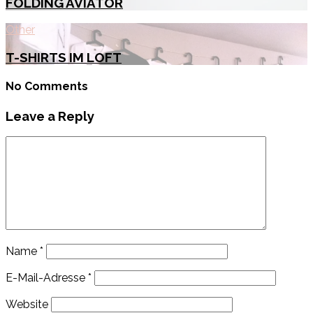
FOLDING AVIATOR
Other
T-SHIRTS IM LOFT
No Comments
Leave a Reply
Name
*
E-Mail-Adresse
*
Website