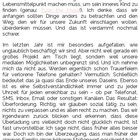
Lebensmittelpunkt machen muss, um sein inneres Kind zu
finden (genau:
Fuck the Hype
!). Ich denke, dass wir
anfangen sollten Dinge anders zu betrachten und den
Weg, den wir für unsere Zukunft einschlagen wollen,
überdenken müssen. Und das ist verdammt nochmal
schwer.
Im letzten Jahr ist mir besonders aufgefallen, wie
unglaublich beschäftigt wir sind. Aber nicht weil gerade ein
großes Projekt am Tisch liegt, sondern weil unsere
medialen Möglichkeiten unbegrenzt sind. Und ich nehme
mich da nicht aus. Werden eigentlich schon Trauerfeiern
für verlorene Telefone gehalten? Vermutlich. Schließlich
bedeutet das ja quasi das Ende unseres Daseins. Ebenso
ist es eine Selbstverständlichkeit immer und zu jeder
Uhrzeit für jeden erreichbar zu sein – ob per Telefonat,
SMS, Inbox, Email oder sonstigen Kanälen. Das Resultat:
Überforderung. Richtig, wir glauben sozial tätig zu sein,
nichts zu verpassen und es allen recht zu machen. Das wir
irgendwann zurück blicken und erkennen, dass diese
Überladung uns vielleicht doch nicht glücklich macht, ist
fast unvorstellbar. Ich sage nicht, dass früher alles besser
war. Doch ich bin der Überzeugung, dass man früher der
eigenen Familie einen höheren Stellenwert geschenkt hat.