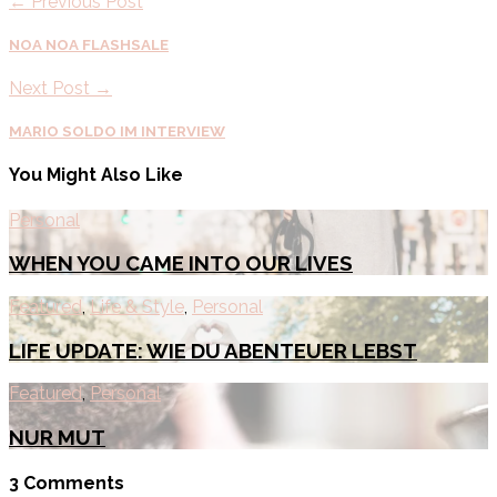
← Previous Post
NOA NOA FLASHSALE
Next Post →
MARIO SOLDO IM INTERVIEW
You Might Also Like
Personal
WHEN YOU CAME INTO OUR LIVES
Featured
,
Life & Style
,
Personal
LIFE UPDATE: WIE DU ABENTEUER LEBST
Featured
,
Personal
NUR MUT
3 Comments