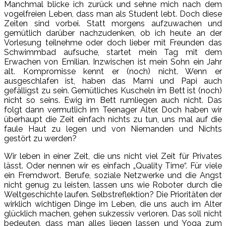
Manchmal blicke ich zurück und sehne mich nach dem
vogelfreien Leben, dass man als Student lebt. Doch diese
Zeiten sind vorbei. Statt morgens aufzuwachen und
gemütlich darüber nachzudenken, ob ich heute an der
Vorlesung teilnehme oder doch lieber mit Freunden das
Schwimmbad aufsuche, startet mein Tag mit dem
Erwachen von Emilian. Inzwischen ist mein Sohn ein Jahr
alt. Kompromisse kennt er (noch) nicht. Wenn er
ausgeschlafen ist, haben das Mami und Papi auch
gefälligst zu sein. Gemütliches Kuscheln im Bett ist (noch)
nicht so seins. Ewig im Bett rumliegen auch nicht. Das
folgt dann vermutlich im Teenager Alter. Doch haben wir
überhaupt die Zeit einfach nichts zu tun, uns mal auf die
faule Haut zu legen und von Niemanden und Nichts
gestört zu werden?
Wir leben in einer Zeit, die uns nicht viel Zeit für Privates
lässt. Oder nennen wir es einfach „Quality Time“. Für viele
ein Fremdwort. Berufe, soziale Netzwerke und die Angst
nicht genug zu leisten, lassen uns wie Roboter durch die
Weltgeschichte laufen. Selbstreflektion? Die Prioritäten der
wirklich wichtigen Dinge im Leben, die uns auch im Alter
glücklich machen, gehen sukzessiv verloren. Das soll nicht
bedeuten, dass man alles liegen lassen und Yoga zum