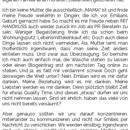
Ich bin keine Mutter, die ausschließlich „MAMA“ ist und finde
meine Freude weiterhin in Dingen, die ich vor Emilians
Geburt gemacht habe. So macht es mir Freude neben
MIT
HANDKUSS
auch wieder zurück im Job als PR Beraterin zu
sein. Weniger Begeisterung finde ich da schon beim
Wohnungsputz, Lebensmitteleinkauf, etc. Doch auch diese
Dinge lassen sich nicht vermeiden. Als Mutter lernt man
(hoffentlich) irgendwann, dass man seine Zeit anders
einteilen muss. Und zwar aus Überzeugung. So bemühe
ich mich auch einfach mal, die Wäsche stehen zu lassen
oder einen Blogeintrag erst am nächsten Tag online zu
stellen. Und ja, es fällt mir verdammt schwer. Doch geht
deswegen die Welt unter? Nein. Emilian wird es mir dafür
danken. Meine Beziehung wird es mir danken. Meine
Liebsten werden es mir danken. Denn plötzlich bleibt Zeit
für etwas Quality Time. Und dieses „etwas“ dürfen wir uns
nicht nehmen lassen. Sind wir ehrlich, haben das viele von
uns nicht bereits versäumt?
Aber genauso sollten wir uns darauf konzentrieren,
miteinander zu kommunizieren und nicht nur Smilies per
Nachricht zu verschicken. Wir werden einsilbig. Irgendwann