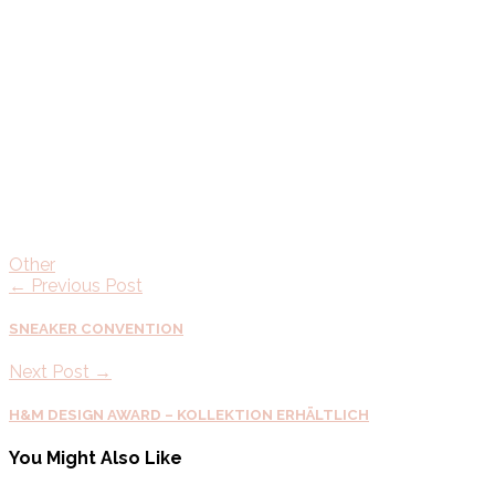
Other
← Previous Post
SNEAKER CONVENTION
Next Post →
H&M DESIGN AWARD – KOLLEKTION ERHÄLTLICH
You Might Also Like