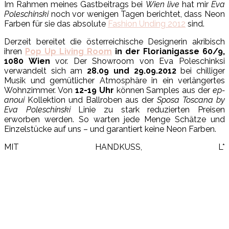
Im Rahmen meines Gastbeitrags bei
Wien live
hat mir
Eva
Poleschinski
noch vor wenigen Tagen berichtet, dass Neon
Farben für sie das absolute
Fashion Unding 2012
sind.
Derzeit bereitet die österreichische Designerin akribisch
ihren
Pop Up Living Room
in der Florianigasse 60/9,
1080 Wien
vor. Der Showroom von Eva Poleschinksi
verwandelt sich am
28.09 und 29.09.2012
bei chilliger
Musik und gemütlicher Atmosphäre in ein verlängertes
Wohnzimmer. Von
12-19 Uhr
können Samples aus der
ep-
anoui
Kollektion und Ballroben aus der
Sposa Toscana by
Eva Poleschinski
Linie zu stark reduzierten Preisen
erworben werden. So warten jede Menge Schätze und
Einzelstücke auf uns – und garantiert keine Neon Farben.
MIT HANDKUSS, L*