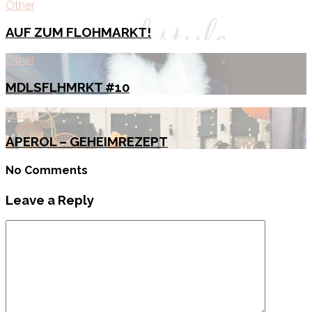
Other
AUF ZUM FLOHMARKT!
Other
MDLSFLHMRKT #10
Other
APEROL – GEHEIMREZEPT
No Comments
Leave a Reply