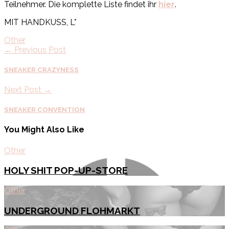
Teilnehmer. Die komplette Liste findet ihr
hier
.
MIT HANDKUSS, L*
Other
← Previous Post
SNEAKER CRAZYNESS
Next Post →
SNEAKER CONVENTION
You Might Also Like
Other
HOLY SHIT POP-UP-STORE
Other
UNDERGROUND FLOHMARKT