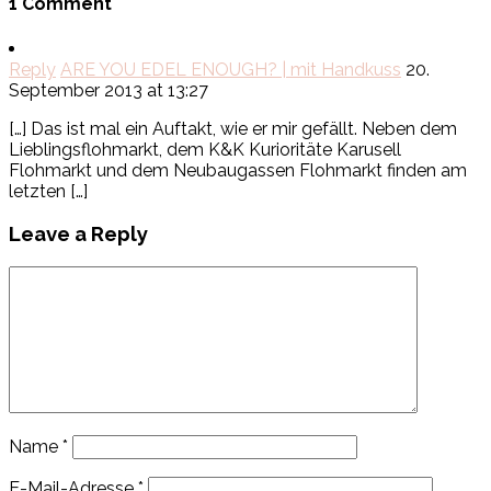
1 Comment
Reply
ARE YOU EDEL ENOUGH? | mit Handkuss
20.
September 2013 at 13:27
[…] Das ist mal ein Auftakt, wie er mir gefällt. Neben dem
Lieblingsflohmarkt, dem K&K Kurioritäte Karusell
Flohmarkt und dem Neubaugassen Flohmarkt finden am
letzten […]
Leave a Reply
Name
*
E-Mail-Adresse
*