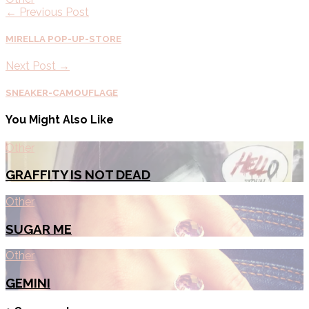
← Previous Post
MIRELLA POP-UP-STORE
Next Post →
SNEAKER-CAMOUFLAGE
You Might Also Like
Other
GRAFFITY IS NOT DEAD
Other
SUGAR ME
Other
GEMINI