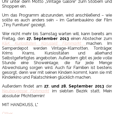
Uhr unter dem Motto „Vintage Galore“ zum Stöbern und
Shoppen ein.
Um das Programm abzurunden, wird anschließend – wie
sollte es auch anders sein – im Gartenbaukino der Film
„Tiny Furniture“ gezeigt.
Wer nicht mehr bis Samstag warten will, kann bereits am
Freitag, den
27. September 2013
einen Abstecher zum
K&K Kuriositäten Karussell Flohmarkt
machen. Im
Semperdepot werden Vintage-Klamotten, Tonträger,
Krims Krams, Kursiositäten und allerhand
Selbstgefertigtes angeboten. Außerdem gibt es jede volle
Stunde eine Showeinlage, die für jede Menge
Abwechslung sorgen wird. Auch für Familien ist bestens
gesorgt, denn wer mit seinen Kindern kommt, kann sie mit
Kinderkino und Palatschinken glücklich machen.
Außerdem findet am
27. und 28. September 2013
der
Neubaugasse Flohmarkt
im siebten Bezirk statt. Mein
absoluter Pfichttermin!
MIT HANDKUSS, L*
Other