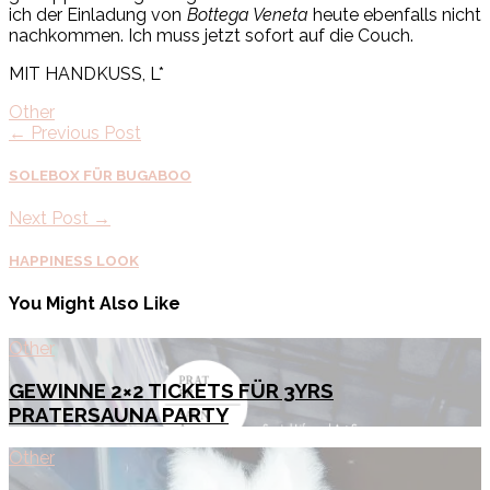
ich der Einladung von
Bottega Veneta
heute ebenfalls nicht
nachkommen. Ich muss jetzt sofort auf die Couch.
MIT HANDKUSS, L*
Other
← Previous Post
SOLEBOX FÜR BUGABOO
Next Post →
HAPPINESS LOOK
You Might Also Like
Other
GEWINNE 2×2 TICKETS FÜR 3YRS
PRATERSAUNA PARTY
Other