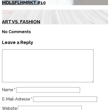
MDLSFLHMRKT #10
Other
ART VS. FASHION
No Comments
Leave a Reply
Name
*
E-Mail-Adresse
*
Website