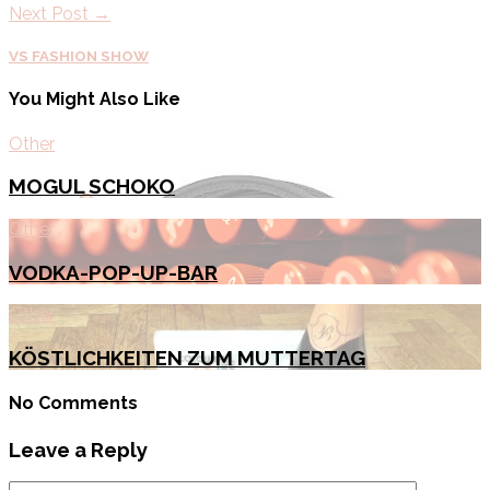
Next Post →
VS FASHION SHOW
You Might Also Like
Other
MOGUL SCHOKO
Other
VODKA-POP-UP-BAR
Other
KÖSTLICHKEITEN ZUM MUTTERTAG
No Comments
Leave a Reply